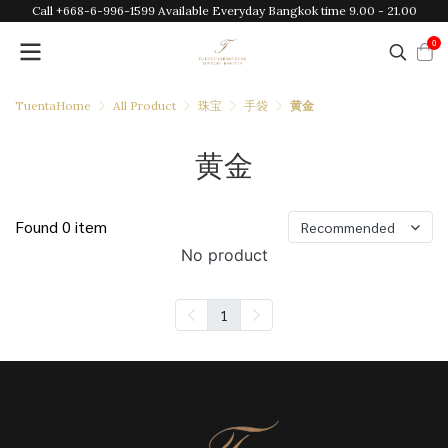
Call +668-6-996-1599 Available Everyday Bangkok time 9.00 - 21.00
0
TuentaHome
All Product
珠宝
手袋
黄金
黄金
Found 0 item
Recommended
No product
1