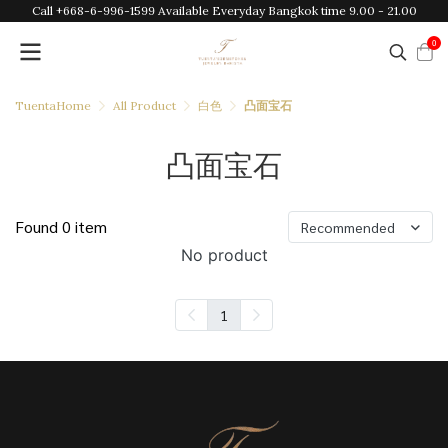
Call +668-6-996-1599 Available Everyday Bangkok time 9.00 - 21.00
0
TuentaHome
All Product
白色
凸面宝石
凸面宝石
Found 0 item
Recommended
No product
1