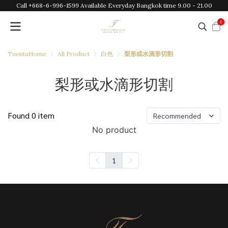
Call +668-6-996-1599 Available Everyday Bangkok time 9.00 - 21.00
0
TuentaHome
All Product
白色
梨形或水滴形切割
梨形或水滴形切割
Found 0 item
Recommended
No product
1