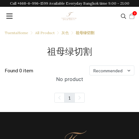
Call +668-6-996-1599 Available Everyday Bangkok time 9.00 - 21.00
0
TuentaHome
All Product
灰色
祖母绿切割
祖母绿切割
Found 0 item
Recommended
No product
1