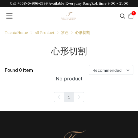
Call +668-6-996-1599 Available Everyday Bangkok time 9.00 - 21.00
0
TuentaHome
All Product
紫色
心形切割
心形切割
Found 0 item
Recommended
No product
1