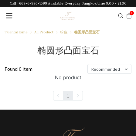
Call +668-6-996-1599 Available Everyday Bangkok time 9.00 - 21.00
0
TuentaHome
All Product
粉色
椭圆形凸面宝石
椭圆形凸面宝石
Found 0 item
Recommended
No product
1