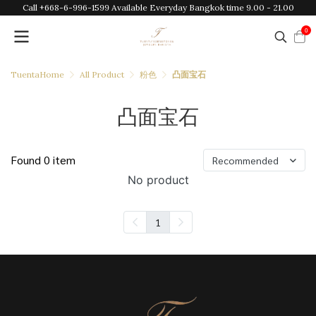
Call +668-6-996-1599 Available Everyday Bangkok time 9.00 - 21.00
0
TuentaHome
All Product
粉色
凸面宝石
凸面宝石
Found 0 item
Recommended
No product
1